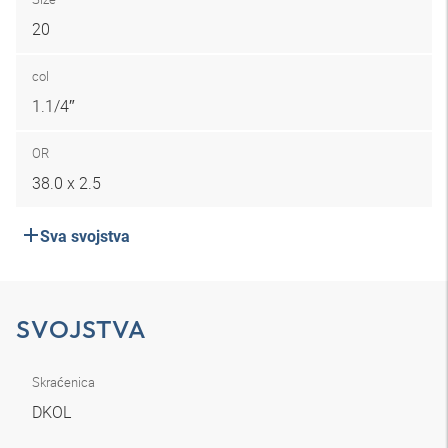
20
col
1.1/4″
OR
38.0 x 2.5
Sva svojstva
SVOJSTVA
Skraćenica
DKOL