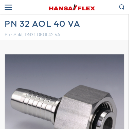
PN 32 AOL 40 VA
PresPriklj DN31 DKOL42 VA
3D model