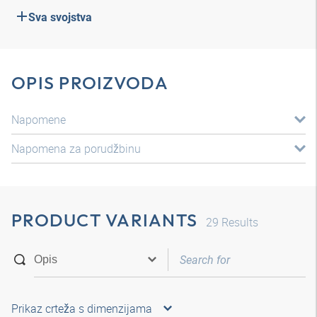
Sva svojstva
OPIS PROIZVODA
Napomene
Napomena za porudžbinu
PRODUCT VARIANTS
29
Results
Prikaz crteža s dimenzijama