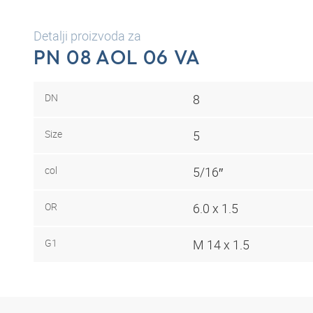
Detalji proizvoda za
PN 08 AOL 06 VA
DN
8
Size
5
col
5/16″
OR
6.0 x 1.5
G1
M 14 x 1.5