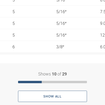
5
5/16″
7.
5
5/16″
9.
5
5/16″
12
6
3/8″
6.
Shows
of
10
29
SHOW ALL