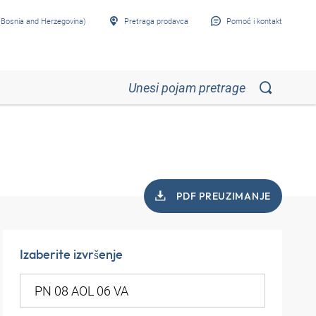
Bosnia and Herzegovina)
Pretraga prodavca
Pomoć i kontakt
PDF PREUZIMANJE
Izaberite izvršenje