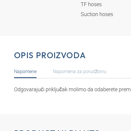
TF hoses
Suction hoses
OPIS PROIZVODA
Napomene
Napomena za porudžbinu
Odgovarajući priključak molimo da odaberete prema