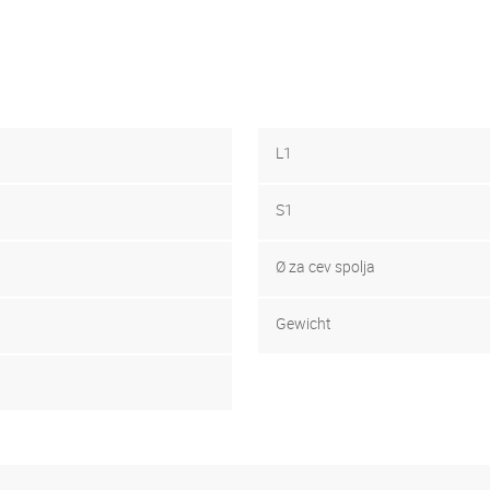
L1
S1
Ø za cev spolja
Gewicht