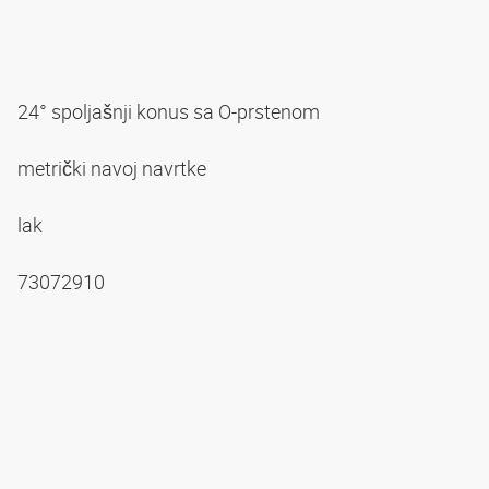
24° spoljašnji konus sa O-prstenom
metrički navoj navrtke
lak
73072910