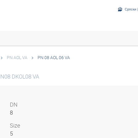
Српски (
PN AOL VA
PN 08 AOL 06 VA
 DN08 DKOL08 VA
DN
8
Size
5