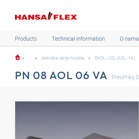
Products
Technical information
O nama
...
Metrička serija modela
DKOL - CEL (AOL - HL)
PN 08 AOL 06 VA
PresPriklj