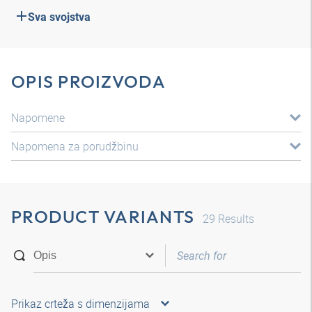
Sva svojstva
OPIS PROIZVODA
Napomene
Napomena za porudžbinu
PRODUCT VARIANTS
29
Results
Prikaz crteža s dimenzijama