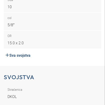
10
col
5/8″
OR
15.0 x 2.0
Sva svojstva
SVOJSTVA
Skraćenica
DKOL