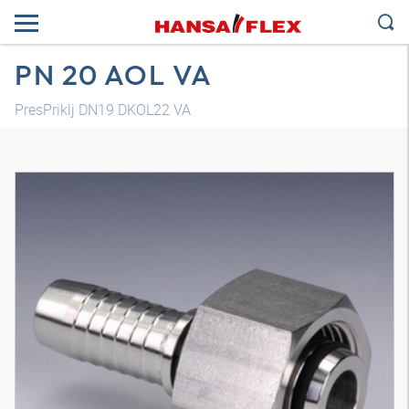
PN 20 AOL VA
PresPriklj DN19 DKOL22 VA
3D model