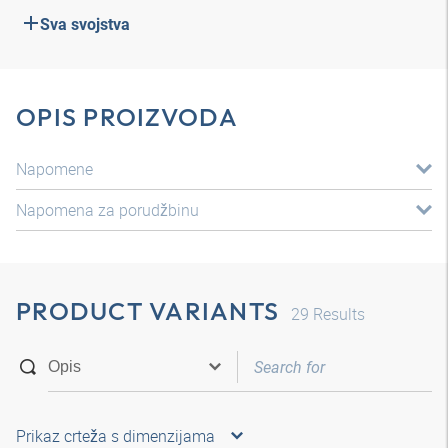
Sva svojstva
OPIS PROIZVODA
Napomene
Napomena za porudžbinu
PRODUCT VARIANTS
29
Results
Prikaz crteža s dimenzijama