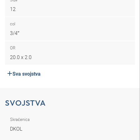
12
col
3/4″
OR
20.0 x 2.0
Sva svojstva
SVOJSTVA
Skraćenica
DKOL