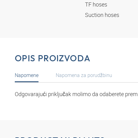
TF hoses
Suction hoses
OPIS PROIZVODA
Napomene
Napomena za porudžbinu
Odgovarajući priključak molimo da odaberete prema