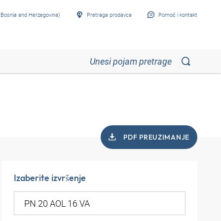
Bosnia and Herzegovina)
Pretraga prodavca
Pomoć i kontakt
PDF PREUZIMANJE
Izaberite izvršenje