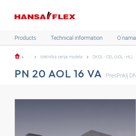
Products
Technical information
O nama
...
Metrička serija modela
DKOL - CEL (AOL - HL)
PN 20 AOL 16 VA
PresPriklj 