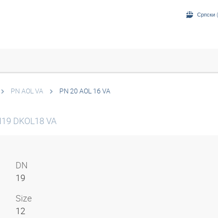
Српски (
PN AOL VA
PN 20 AOL 16 VA
DN19 DKOL18 VA
DN
19
Size
12