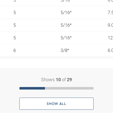
5
5/16″
7.
5
5/16″
9.
5
5/16″
12
6
3/8″
6.
Shows
of
10
29
SHOW ALL