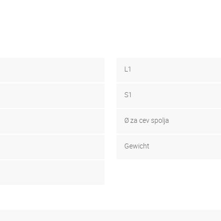
L1
S1
Ø za cev spolja
Gewicht