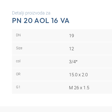
Detalji proizvoda za
PN 20 AOL 16 VA
DN
19
Size
12
col
3/4″
OR
15.0 x 2.0
G1
M 26 x 1.5