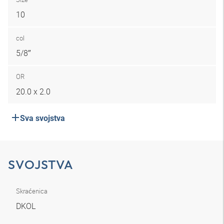
10
col
5/8″
OR
20.0 x 2.0
Sva svojstva
SVOJSTVA
Skraćenica
DKOL