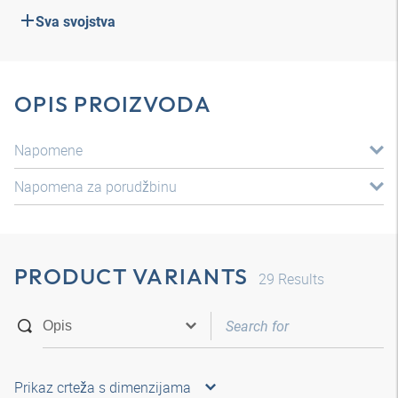
Sva svojstva
OPIS PROIZVODA
Napomene
Napomena za porudžbinu
PRODUCT VARIANTS
29
Results
Prikaz crteža s dimenzijama