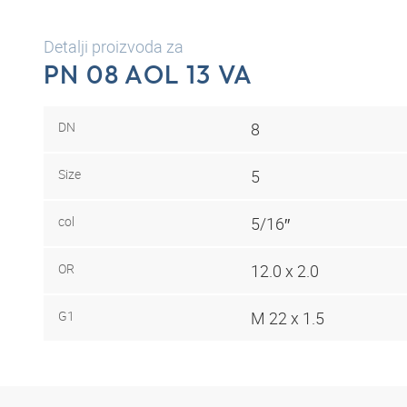
Detalji proizvoda za
PN 08 AOL 13 VA
DN
8
Size
5
col
5/16″
OR
12.0 x 2.0
G1
M 22 x 1.5