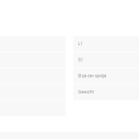
L1
S1
Ø za cev spolja
Gewicht