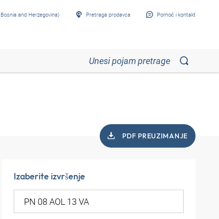
Bosnia and Herzegovina)
Pretraga prodavca
Pomoć i kontakt
PDF PREUZIMANJE
Izaberite izvršenje