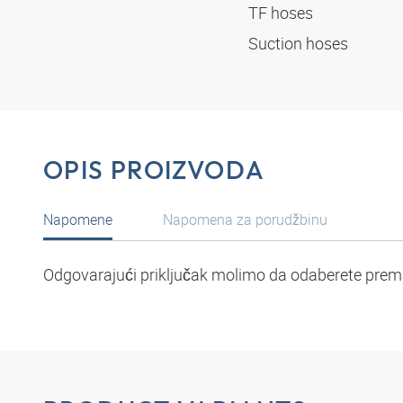
TF hoses
Suction hoses
OPIS PROIZVODA
Napomene
Napomena za porudžbinu
Odgovarajući priključak molimo da odaberete prema