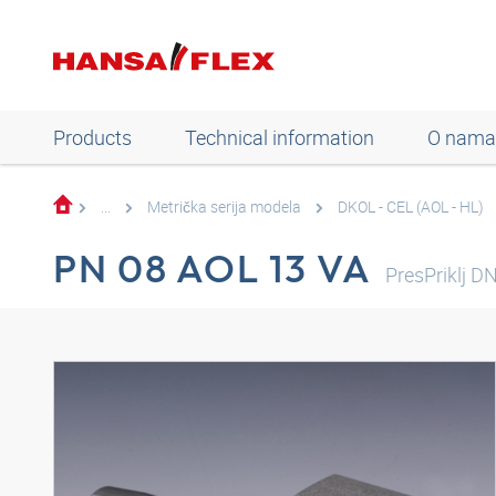
Products
Technical information
O nama
...
Metrička serija modela
DKOL - CEL (AOL - HL)
PN 08 AOL 13 VA
PresPriklj 