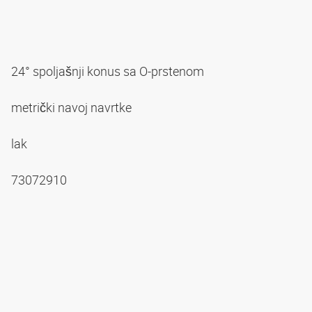
24° spoljašnji konus sa O-prstenom
metrički navoj navrtke
lak
73072910