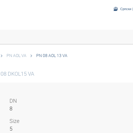
Српски (
PN AOL VA
PN 08 AOL 13 VA
DN08 DKOL15 VA
DN
8
Size
5