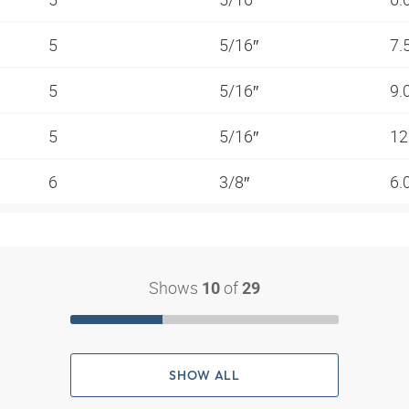
5
5/16″
7.
5
5/16″
9.
5
5/16″
12
6
3/8″
6.
Shows
of
10
29
SHOW ALL