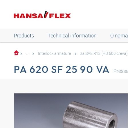
Products
Technical information
O nama
...
Interlock armature
za SAE R13 (HD 600 creva)
PA 620 SF 25 90 VA
Press