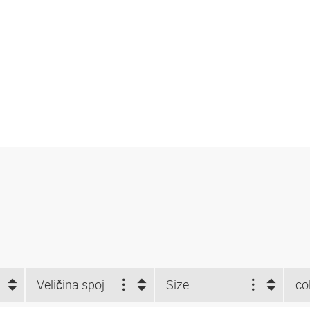
Veličina spojnice (")
Size
co