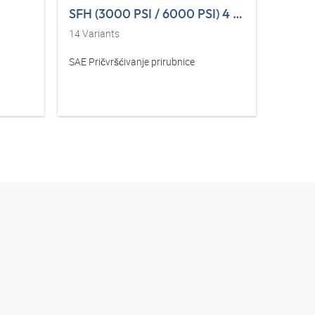
SFH (3000 PSI / 6000 PSI) 4 L VA
SFH (
14
Variants
14
Vari
SAE Pričvršćivanje prirubnice
SAE-pol