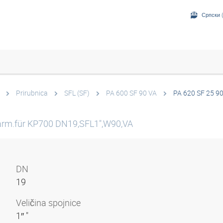
Српски (
Prirubnica
SFL (SF)
PA 600 SF 90 VA
PA 620 SF 25 9
arm.für KP700 DN19,SFL1",W90,VA
DN
19
Veličina spojnice
1″ "