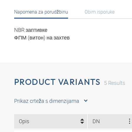
Napomena za porudžbinu
Obim isporuke
NBR заптивке
ФПМ (витон) на захтев
PRODUCT VARIANTS
5
Results
Prikaz crteža s dimenzijama
Opis
DN