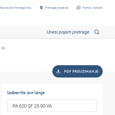
Bosnia and Herzegovina)
Pretraga prodavca
Pomoć i kontakt
0 VA
PDF PREUZIMANJE
Izaberite izvršenje