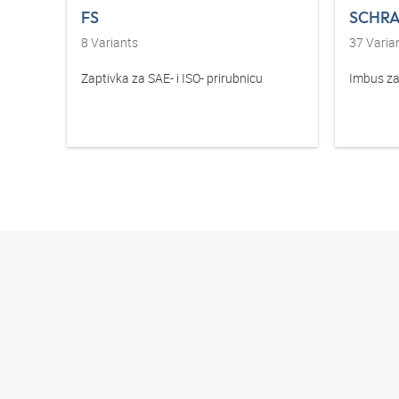
FS
SCHRA
8
Variants
37
Varia
Zaptivka za SAE- i ISO- prirubnicu
Imbus za