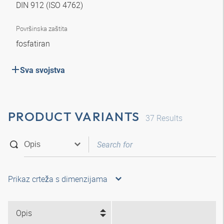
DIN 912 (ISO 4762)
Površinska zaštita
fosfatiran
Sva svojstva
PRODUCT VARIANTS
37
Results
Prikaz crteža s dimenzijama
Opis