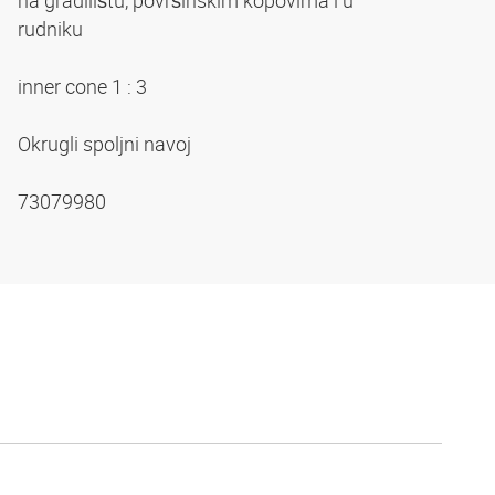
na gradilištu, površinskim kopovima i u
rudniku
inner cone 1 : 3
Okrugli spoljni navoj
73079980