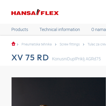
Products
Technical information
O nama
Pneumatska tehnika
Screw fittings
Tulac za cre
XV 75 RD
KonusniDuplPriklj AGRd75