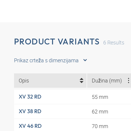
PRODUCT VARIANTS
6
Results
Prikaz crteža s dimenzijama
Opis
Dužina (mm)
55 mm
XV 32 RD
62 mm
XV 38 RD
70 mm
XV 46 RD