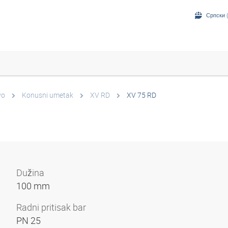
Српски (
vo
Konusni umetak
XV RD
XV 75 RD
Dužina
100 mm
Radni pritisak bar
PN 25