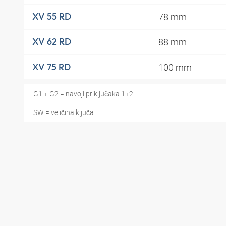
78 mm
XV 55 RD
88 mm
XV 62 RD
100 mm
XV 75 RD
G1 + G2 = navoji priključaka 1+2
SW = veličina ključa