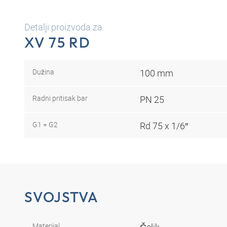
Detalji proizvoda za
XV 75 RD
Dužina
100 mm
Radni pritisak bar
PN 25
G1 + G2
Rd 75 x 1/6″
SVOJSTVA
Materijal