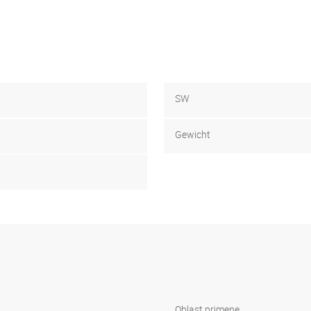
SW
Gewicht
Oblast primene