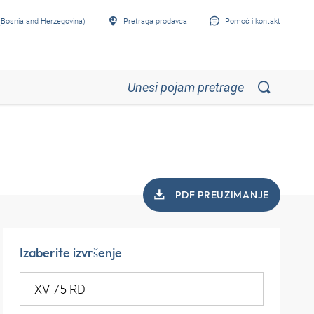
Bosnia and Herzegovina)
Pretraga prodavca
Pomoć i kontakt
PDF PREUZIMANJE
Izaberite izvršenje