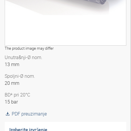
The product image may differ
Unutrašnji-Ø nom.
13 mm
Spoljni-Ø nom.
20 mm
BD* pri 20°C
15 bar
PDF preuzimanje
Izaberite izvršenje