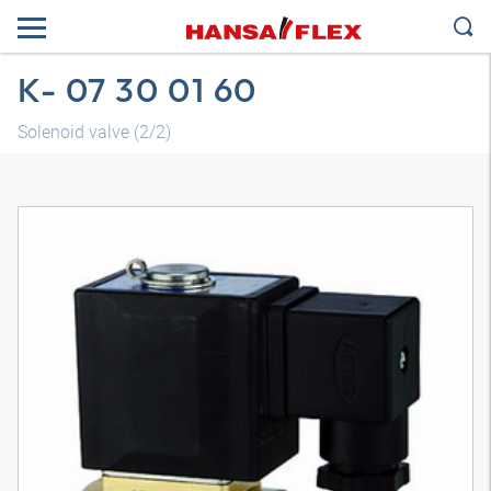
K- 07 30 01 60
Solenoid valve (2/2)
3D model