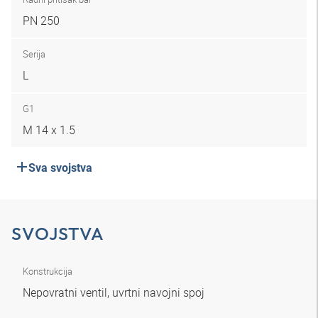
PN 250
Serija
L
G1
M 14 x 1.5
Sva svojstva
SVOJSTVA
Konstrukcija
Nepovratni ventil, uvrtni navojni spoj