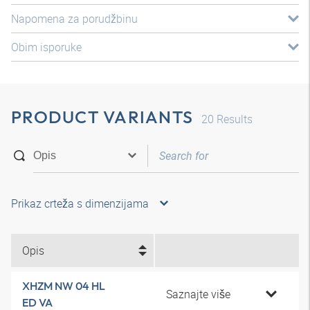
Napomena za porudžbinu
Obim isporuke
PRODUCT VARIANTS
20
Results
Prikaz crteža s dimenzijama
Opis
XHZM NW 04 HL
Saznajte više
ED VA