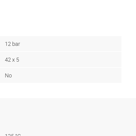
12 bar
42 x 5
No