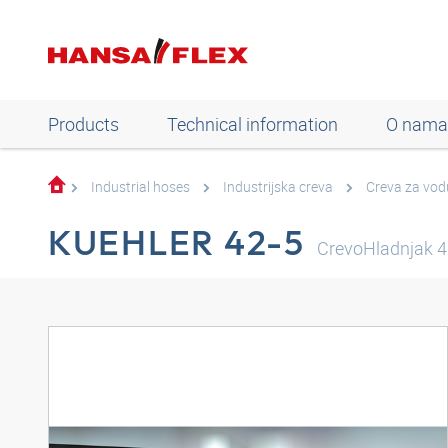
Products
Technical information
O nama
Industrial hoses
Industrijska creva
Creva za vod
KUEHLER 42-5
CrevoHladnjak 