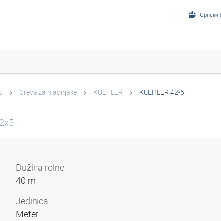
Српски (
u
Creva za hladnjake
KUEHLER
KUEHLER 42-5
42x5
Dužina rolne
40 m
Jedinica
Meter