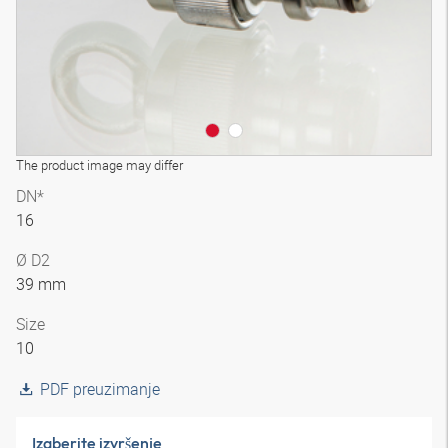
The product image may differ
DN*
16
Ø D2
39 mm
Size
10
PDF preuzimanje
Izaberite izvršenje