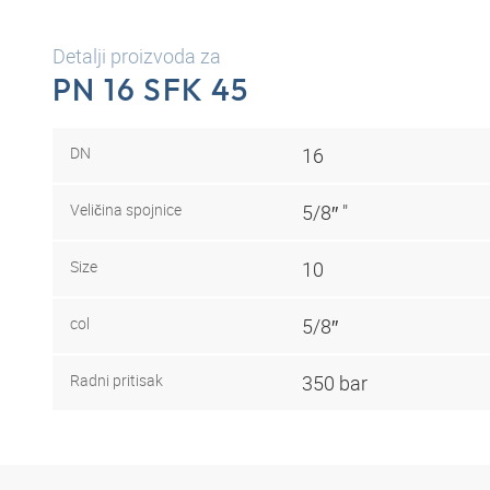
Detalji proizvoda za
PN 16 SFK 45
DN
16
Veličina spojnice
5/8″ "
Size
10
col
5/8″
Radni pritisak
350 bar