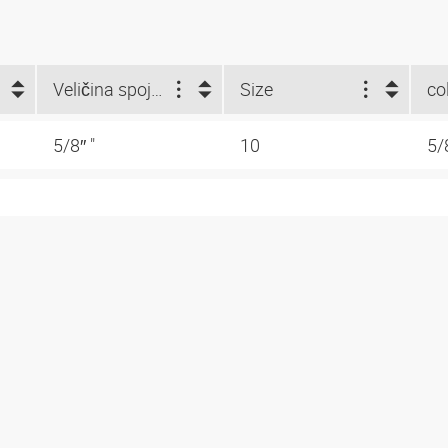
Veličina spojnice (")
Size
co
5/8″ "
10
5/