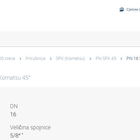
Српски (
00 creva
Prirubnica
SFK (Komatsu)
PN SFK 45
PN 16 
-Komatsu 45°
DN
16
Veličina spojnice
5/8″ "