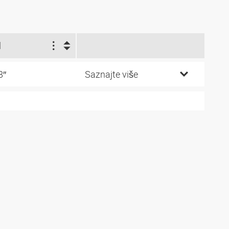
l
8″
Saznajte više