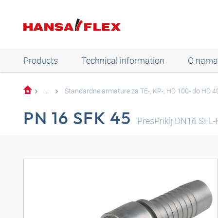
Products
Technical information
O nama
...
Standardne armature za TE-, KP-, HD 100- do HD 4
PN 16 SFK 45
PresPriklj DN16 SFL