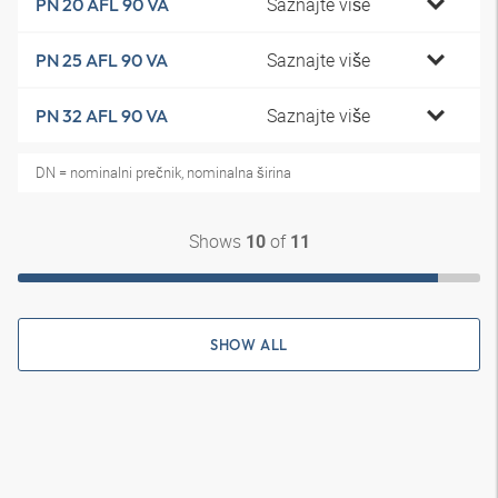
Saznajte više
PN 20 AFL 90 VA
Saznajte više
PN 25 AFL 90 VA
Saznajte više
PN 32 AFL 90 VA
DN = nominalni prečnik, nominalna širina
Shows
of
10
11
SHOW ALL