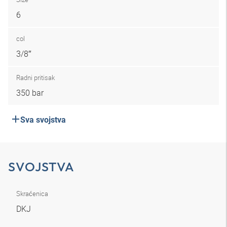
6
col
3/8″
Radni pritisak
350 bar
Sva svojstva
SVOJSTVA
Skraćenica
DKJ