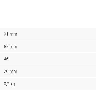
91 mm
57 mm
46
20 mm
0,2 kg