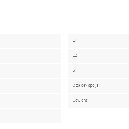
L1
L2
S1
Ø za cev spolja
Gewicht