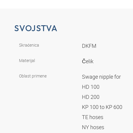
SVOJSTVA
Skraćenica
DKFM
Materijal
Čelik
Oblast primene
Swage nipple for
HD 100
HD 200
KP 100 to KP 600
TE hoses
NY hoses