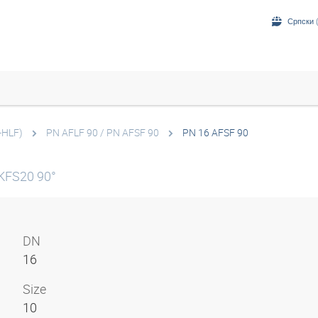
Српски (
-HLF)
PN AFLF 90 / PN AFSF 90
PN 16 AFSF 90
DKFS20 90°
DN
16
Size
10