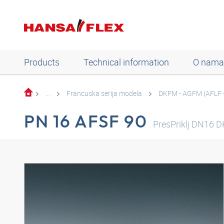
Products
Technical information
O nama
...
Francuska serija modela
DKFM - AGFM (AFLF 
PN 16 AFSF 90
PresPriklj DN16 