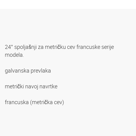
24° spoljašnji za metričku cev francuske serije
modela.
galvanska prevlaka
metrički navoj navrtke
francuska (metrička cev)