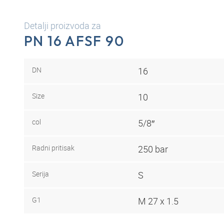
Detalji proizvoda za
PN 16 AFSF 90
DN
16
Size
10
col
5/8″
Radni pritisak
250 bar
Serija
S
G1
M 27 x 1.5