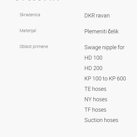
Skraćenica
DKR ravan
Materijal
Plemeniti čelik
Oblast primene
Swage nipple for
HD 100
HD 200
KP 100 to KP 600
TE hoses
NY hoses
TF hoses
Suction hoses