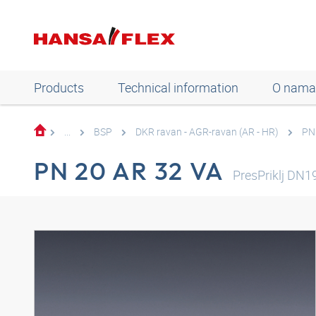
Products
Technical information
O nama
...
BSP
DKR ravan - AGR-ravan (AR - HR)
PN
PN 20 AR 32 VA
PresPriklj DN1