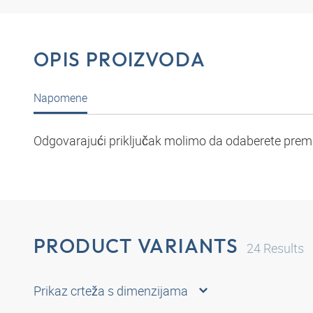
OPIS PROIZVODA
Napomene
Odgovarajući priključak molimo da odaberete prema
PRODUCT VARIANTS
24
Results
Prikaz crteža s dimenzijama