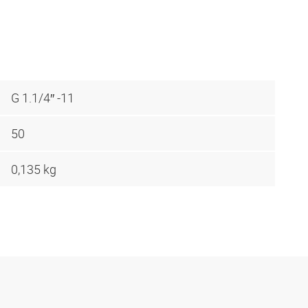
G 1.1/4″ -11
50
0,135 kg