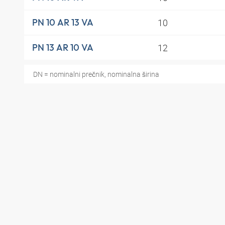
10
PN 10 AR 13 VA
12
PN 13 AR 10 VA
DN = nominalni prečnik, nominalna širina