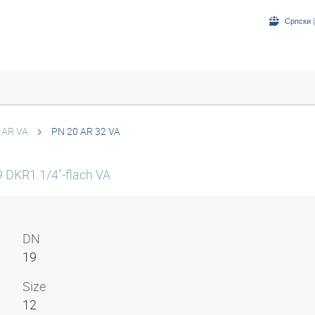
Српски (
 AR VA
PN 20 AR 32 VA
9 DKR1.1/4"-flach VA
DN
19
Size
12