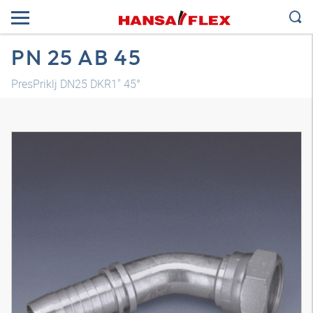
PN 25 AB 45
PresPriklj DN25 DKR1" 45°
3D model