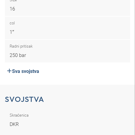
16
col
1″
Radni pritisak
250 bar
Sva svojstva
SVOJSTVA
Skraćenica
DKR