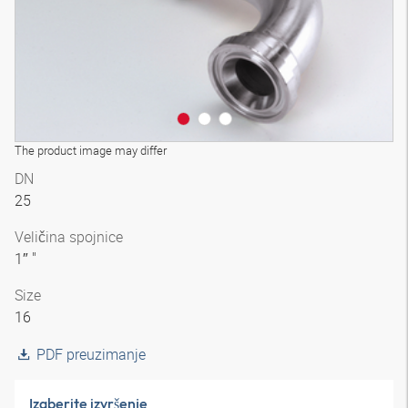
The product image may differ
DN
25
Veličina spojnice
1″ "
Size
16
PDF preuzimanje
Izaberite izvršenje