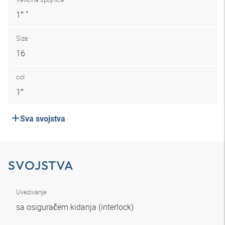
1″ "
Size
16
col
1″
Sva svojstva
SVOJSTVA
Uvezivanje
sa osiguračem kidanja (interlock)