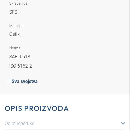
Skraćenica
SFS
Materijal
Čelik
Norma
SAE J 518
ISO 6162-2
Sva svojstva
OPIS PROIZVODA
Obim isporuke