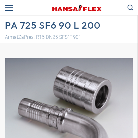
PA 725 SF6 90 L 200
ArmatZaPres. R15 DN25 SFS1" 90°
3D model