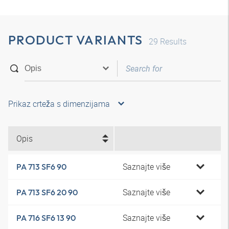
PRODUCT VARIANTS
29
Results
Prikaz crteža s dimenzijama
Opis
Saznajte više
PA 713 SF6 90
Saznajte više
PA 713 SF6 20 90
Saznajte više
PA 716 SF6 13 90