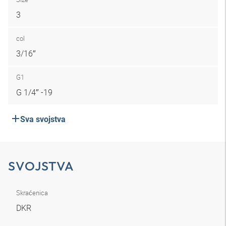
3
col
3/16″
G1
G 1/4″ -19
Sva svojstva
SVOJSTVA
Skraćenica
DKR