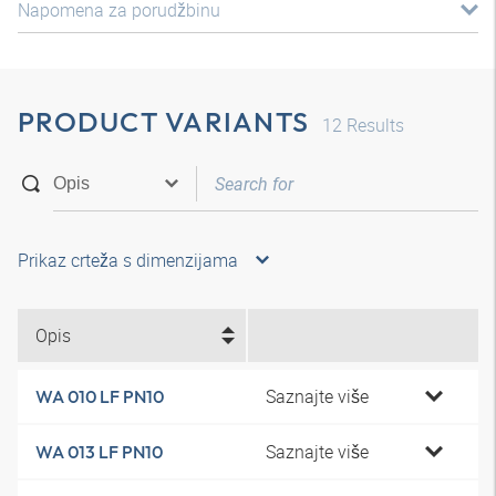
Napomena za porudžbinu
PRODUCT VARIANTS
12
Results
Prikaz crteža s dimenzijama
Opis
Saznajte više
WA 010 LF PN10
Saznajte više
WA 013 LF PN10