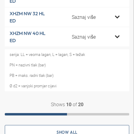
ED
XHZM NW 32 HL
Saznaj više
ED
XHZM NW 40 HL
Saznaj više
ED
serija: LL = veoma lagan; L = lagan; S = težak
PN = nazivni tlak (bar)
PB = maks. radni tlak (bar)
Ø d2 = vanjski promjer cijevi
Shows
of
10
20
SHOW ALL