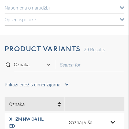
Napomena o narudžbi
Opseg isporuke
PRODUCT VARIANTS
20
Results
Prikaži crtež s dimenzijama
Oznaka
XHZM NW 04 HL
Saznaj više
ED