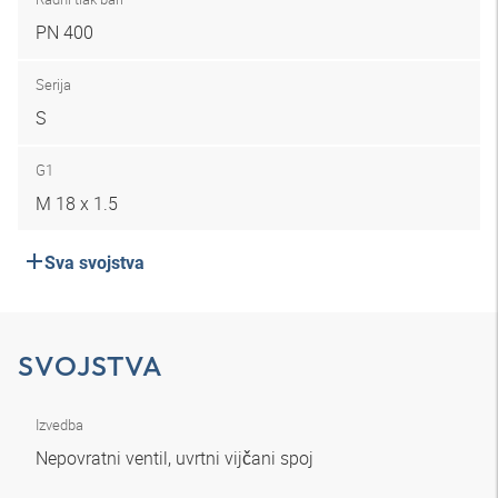
PN 400
Serija
S
G1
M 18 x 1.5
Sva svojstva
SVOJSTVA
Izvedba
Nepovratni ventil, uvrtni vijčani spoj