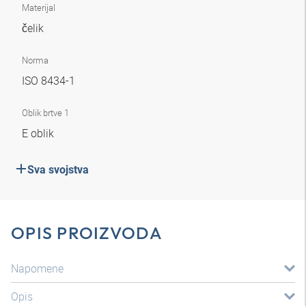
Materijal
čelik
Norma
ISO 8434-1
Oblik brtve 1
E oblik
Sva svojstva
OPIS PROIZVODA
Napomene
Opis