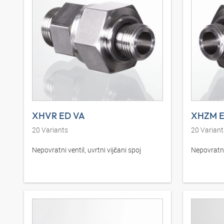
XHVR ED VA
XHZM E
20
Variants
20
Variant
Nepovratni ventil, uvrtni vijčani spoj
Nepovratni 