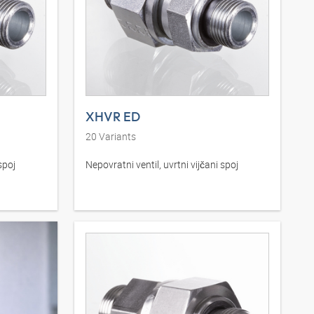
XHVR ED
20
Variants
spoj
Nepovratni ventil, uvrtni vijčani spoj