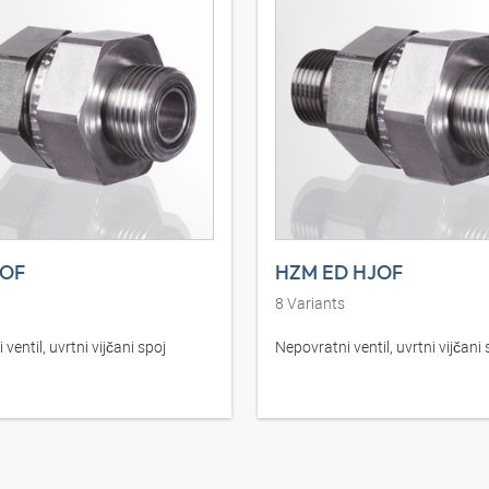
JOF
HZM ED HJOF
8
Variants
ventil, uvrtni vijčani spoj
Nepovratni ventil, uvrtni vijčani 