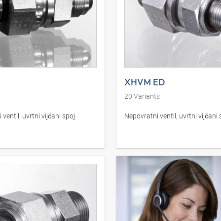
XHVM ED
20
Variants
ventil, uvrtni vijčani spoj
Nepovratni ventil, uvrtni vijčani 