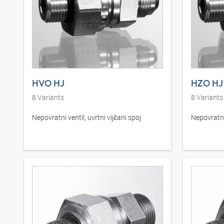
HVO HJ
HZO HJ
8
Variants
8
Variants
Nepovratni ventil, uvrtni vijčani spoj
Nepovratni 