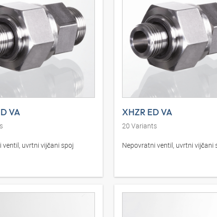
D VA
XHZR ED VA
s
20
Variants
ventil, uvrtni vijčani spoj
Nepovratni ventil, uvrtni vijčani 