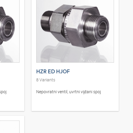
HZR ED HJOF
8
Variants
spoj
Nepovratni ventil, uvrtni vijčani spoj