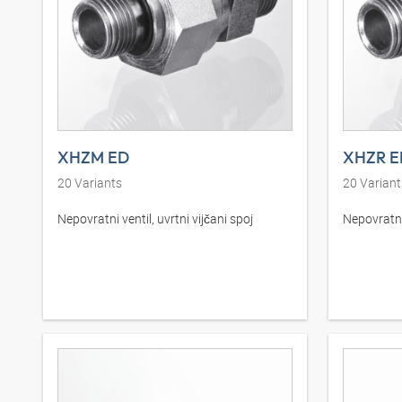
XHZM ED
XHZR E
20
Variants
20
Variant
Nepovratni ventil, uvrtni vijčani spoj
Nepovratni 