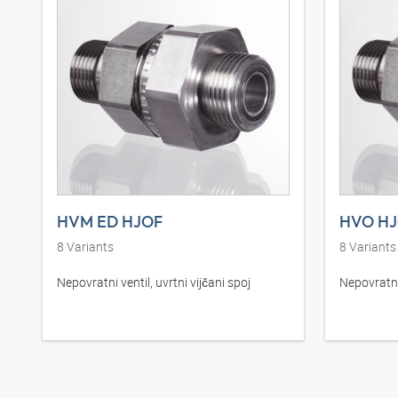
HVM ED HJOF
HVO H
8
Variants
8
Variants
Nepovratni ventil, uvrtni vijčani spoj
Nepovratni 