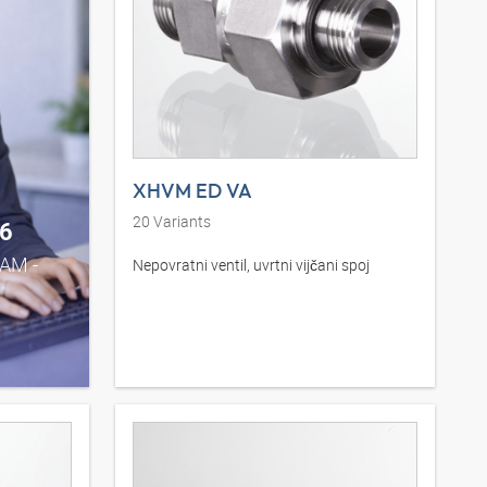
XHVM ED VA
20
Variants
6
0AM -
Nepovratni ventil, uvrtni vijčani spoj