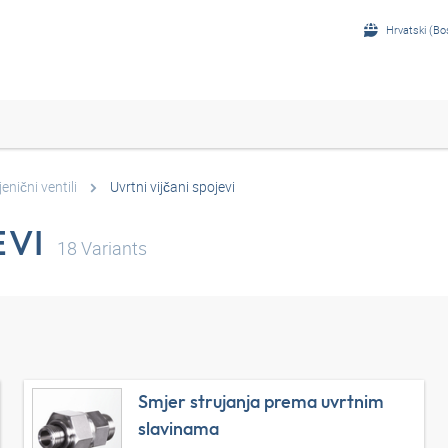
Hrvatski (Bo
jenični ventili
Uvrtni vijčani spojevi
EVI
18
Variants
Smjer strujanja prema uvrtnim
slavinama