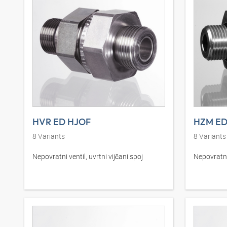
HVR ED HJOF
HZM ED
8
Variants
8
Variants
Nepovratni ventil, uvrtni vijčani spoj
Nepovratni 