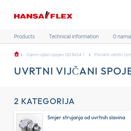
Products
Technical information
O nama
Cijevni vijčani spojevi ISO 8434-1
Povratni ventili i Izm
UVRTNI VIJČANI SPOJ
2 KATEGORIJA
Smjer strujanja od uvrtnih slavina