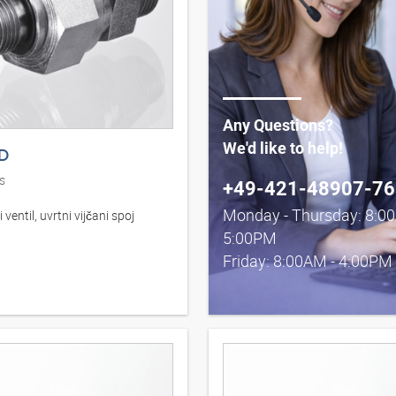
Any Questions?
We'd like to help!
D
s
+49-421-48907-76
Monday - Thursday: 8:0
ventil, uvrtni vijčani spoj
5:00PM
Friday: 8:00AM - 4:00PM