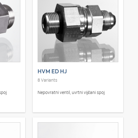
HVM ED HJ
8
Variants
spoj
Nepovratni ventil, uvrtni vijčani spoj