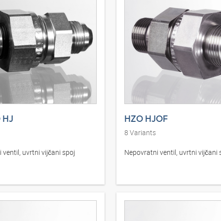
 HJ
HZO HJOF
8
Variants
ventil, uvrtni vijčani spoj
Nepovratni ventil, uvrtni vijčani 