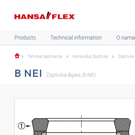
Products
Technical information
O nama
Tehnika zaptivanja
Hidraulika Zaptivke
Zaptivke
B NEI
Zaptivka šipke, B-NEI