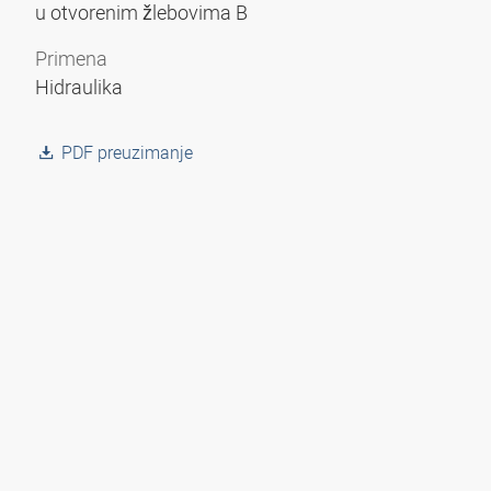
u otvorenim žlebovima B
Primena
Hidraulika
PDF preuzimanje