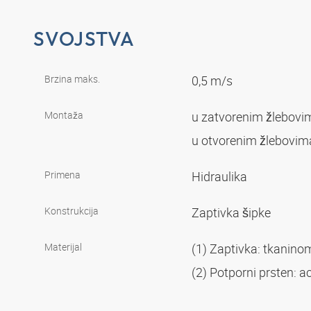
SVOJSTVA
Brzina maks.
0,5 m/s
Montaža
u zatvorenim žlebov
u otvorenim žlebovi
Primena
Hidraulika
Konstrukcija
Zaptivka šipke
Materijal
(1) Zaptivka: tkanin
(2) Potporni prsten: 