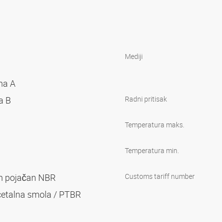
Mediji
ima A
ma B
Radni pritisak
Temperatura maks.
Temperatura min.
om pojačan NBR
Customs tariff number
acetalna smola / PTBR