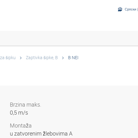
Српски (
 za šipku
Zaptivka šipke, B
B NEI
Brzina maks.
0,5 m/s
Montaža
u zatvorenim žlebovima A