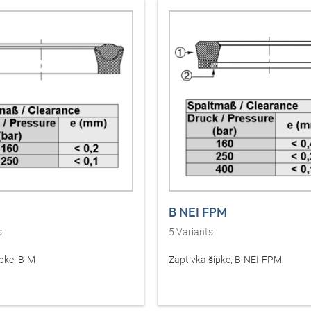
B NEI FPM
s
5
Variants
ipke, B-M
Zaptivka šipke, B-NEI-FPM