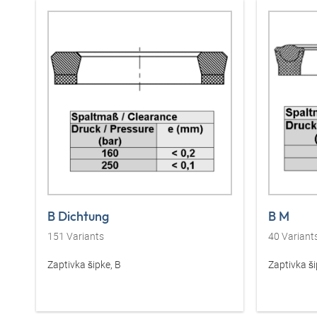
B Dichtung
B M
151
Variants
40
Variant
Zaptivka šipke, B
Zaptivka š