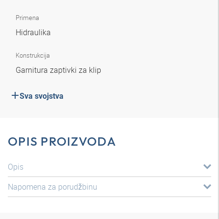
Primena
Hidraulika
Konstrukcija
Garnitura zaptivki za klip
Sva svojstva
OPIS PROIZVODA
Opis
Napomena za porudžbinu