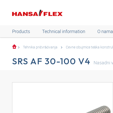
Products
Technical information
O nama
Tehnika pričvršćivanja
Cevne obujmice teška konstru
SRS AF 30-100 V4
Nasadni v