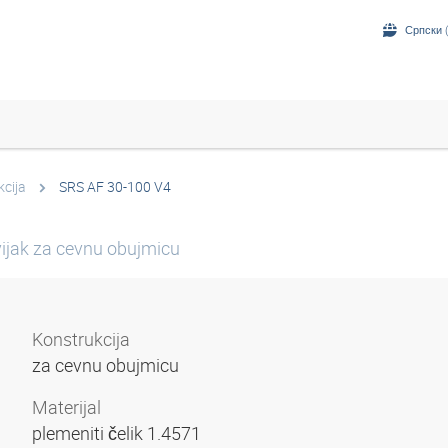
Српски (
kcija
SRS AF 30-100 V4
ijak za cevnu obujmicu
Konstrukcija
za cevnu obujmicu
Materijal
plemeniti čelik 1.4571