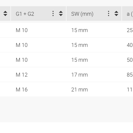
G1 + G2
SW (mm)
a 
M 10
15 mm
2
M 10
15 mm
4
M 10
15 mm
5
M 12
17 mm
8
M 16
21 mm
1