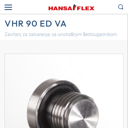
VHR 90 ED VA
Zavrtanj za zatvaranje, sa unutrašnjim šestougaonikom
3D model