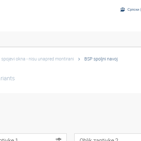
Српски (
 spojevi okna - nisu unapred montirani
BSP spoljni navoj
riants
ptivke 1
Oblik zaptivke 2