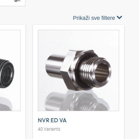
Prikaži sve filtere
NVR ED VA
40
Variants