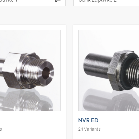
NVR ED
s
24
Variants