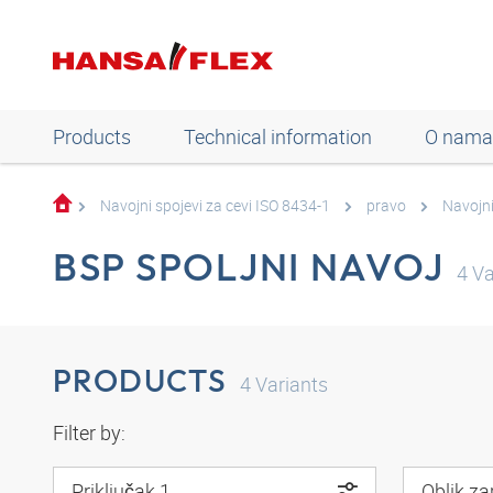
Products
Technical information
O nama
Navojni spojevi za cevi ISO 8434-1
pravo
Navojni
BSP SPOLJNI NAVOJ
4
Va
PRODUCTS
4
Variants
Filter by:
Priključak 1
Oblik za