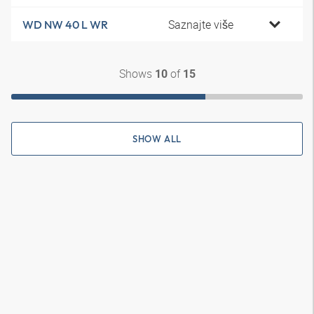
Saznajte više
WD NW 40 L WR
Shows
of
10
15
SHOW ALL