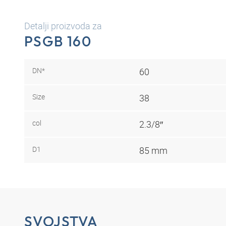
Detalji proizvoda za
PSGB 160
DN*
60
Size
38
col
2.3/8″
D1
85 mm
SVOJSTVA