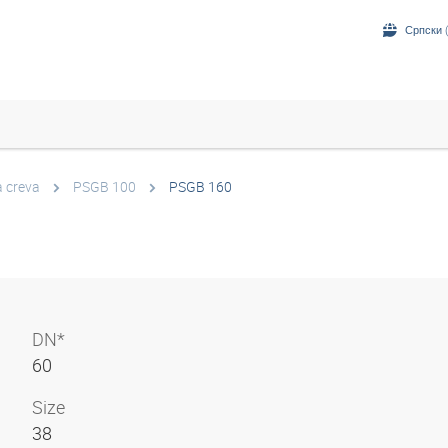
Српски (
a creva
PSGB 100
PSGB 160
DN*
60
Size
38