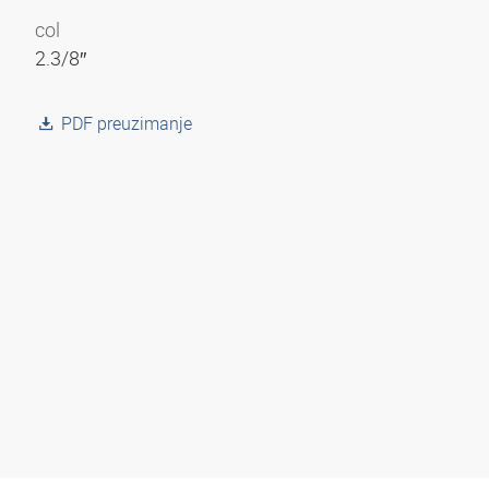
col
2.3/8″
PDF preuzimanje