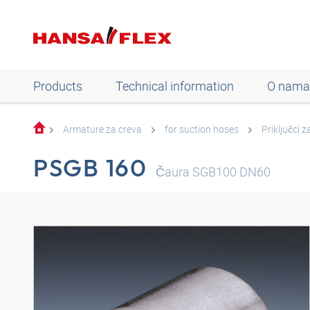
Products
Technical information
O nama
Armature za creva
for suction hoses
Priključci z
PSGB 160
Čaura SGB100 DN60