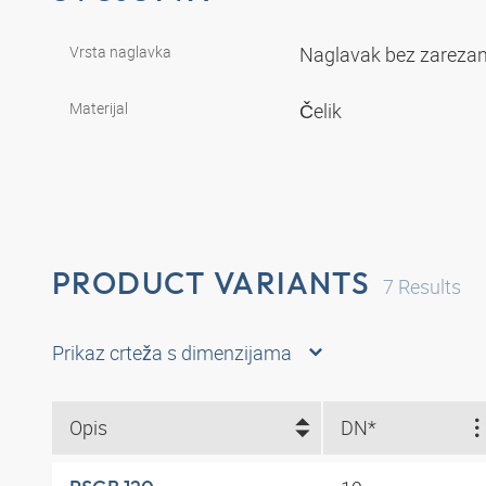
Vrsta naglavka
Naglavak bez zarezan
Materijal
Čelik
PRODUCT VARIANTS
7
Results
Prikaz crteža s dimenzijama
Opis
DN*