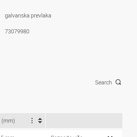
galvanska prevlaka
73079980
Search
 (mm)