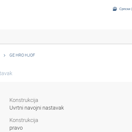
Српски (
GE HRO HJOF
stavak
Konstrukcija
Uvrtni navojni nastavak
Konstrukcija
pravo