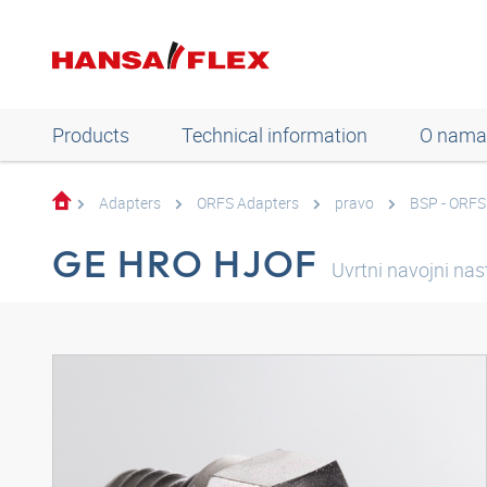
Products
Technical information
O nama
Adapters
ORFS Adapters
pravo
BSP - ORFS
GE HRO HJOF
Uvrtni navojni na