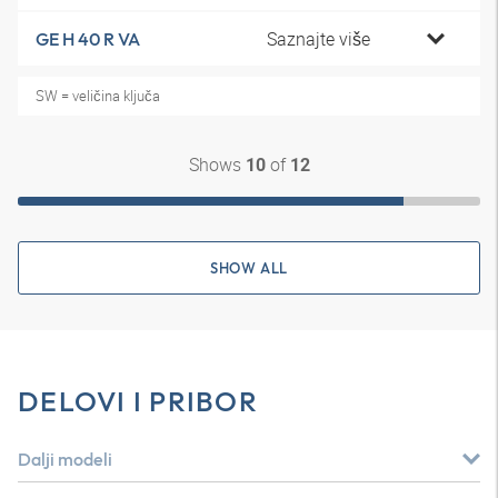
Saznajte više
GE H 40 R VA
SW = veličina ključa
Shows
of
10
12
SHOW ALL
DELOVI I PRIBOR
Dalji modeli