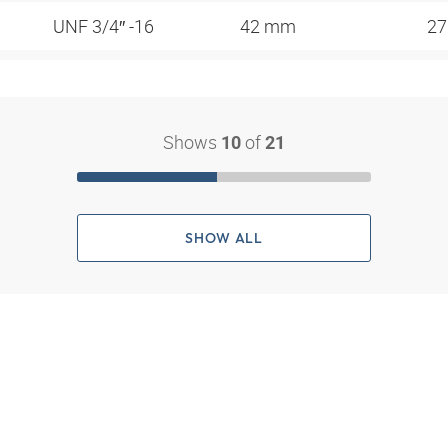
UNF 3/4″ -16
42 mm
2
Shows
of
10
21
SHOW ALL