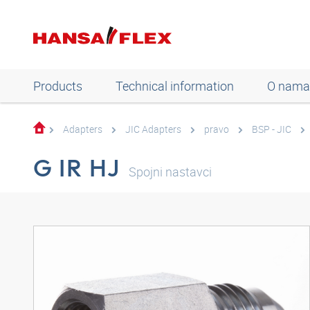
Products
Technical information
O nama
Adapters
JIC Adapters
pravo
BSP - JIC
G IR HJ
Spojni nastavci