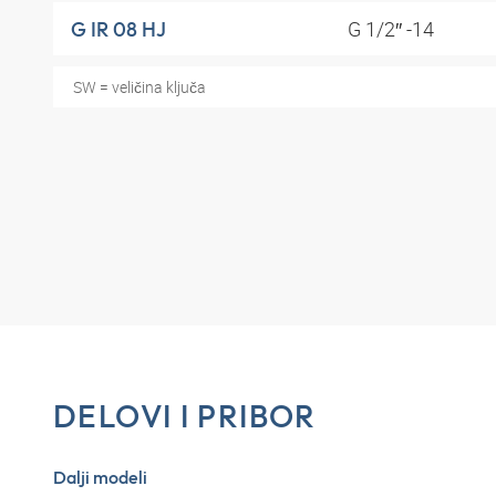
G 1/2″ -14
G IR 08 HJ
SW = veličina ključa
DELOVI I PRIBOR
Dalji modeli