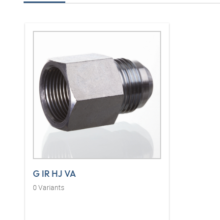
G IR HJ VA
0
Variants