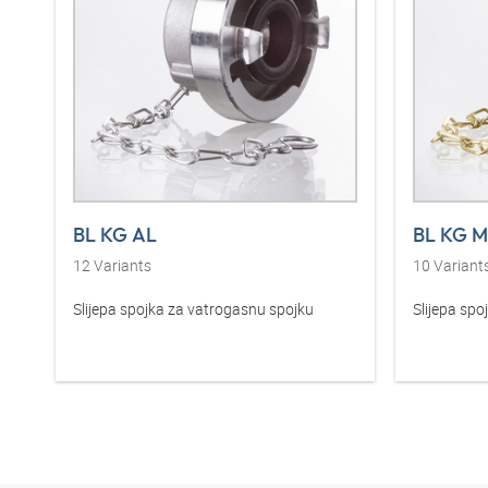
BL KG AL
BL KG 
12
Variants
10
Variant
Slijepa spojka za vatrogasnu spojku
Slijepa spo