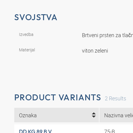
SVOJSTVA
Izvedba
Brtveni prsten za tla
Materijal
viton zeleni
PRODUCT VARIANTS
2
Results
Oznaka
75-B
DD KG 89 B V