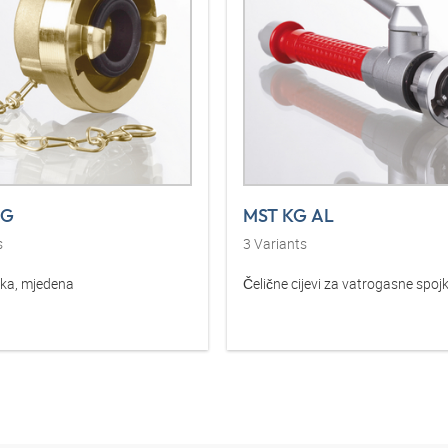
MG
MST KG AL
s
3
Variants
jka, mjedena
Čelične cijevi za vatrogasne spoj