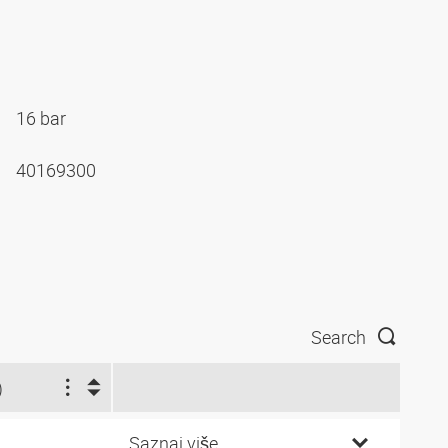
16 bar
40169300
Search
)
Saznaj više