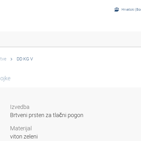
Hrvatski (Bo
rtve
DD KG V
pojke
Izvedba
Brtveni prsten za tlačni pogon
Materijal
viton zeleni