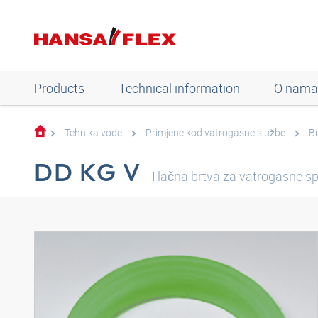
Products
Technical information
O nama
Tehnika vode
Primjene kod vatrogasne službe
B
DD KG V
Tlačna brtva za vatrogasne s