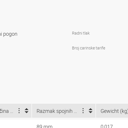
čni pogon
Radni tlak
Broj carinske tarife
Nazivna veličina Storz
Razmak spojnih površina (mm)
Gewicht (kg
89 mm
0,017