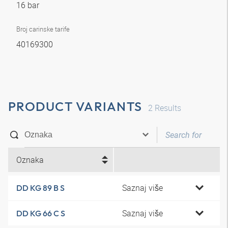
16 bar
Broj carinske tarife
40169300
PRODUCT VARIANTS
2
Results
Oznaka
Saznaj više
DD KG 89 B S
Saznaj više
DD KG 66 C S