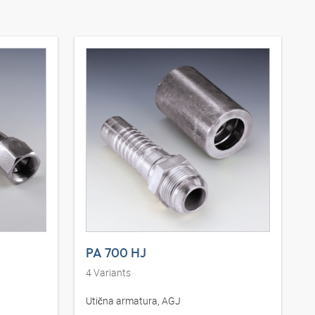
PA 700 HJ
4
Variants
Utična armatura, AGJ