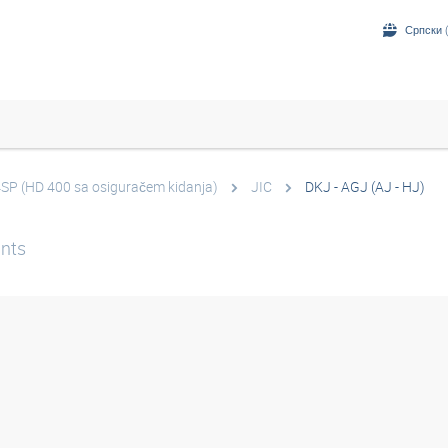
Српски (
4SP (HD 400 sa osiguračem kidanja)
JIC
DKJ - AGJ (AJ - HJ)
nts