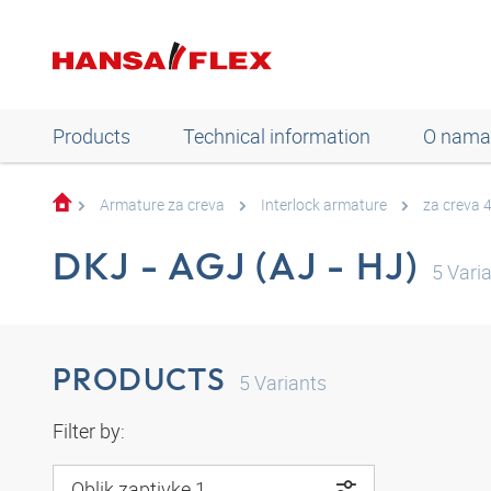
Products
Technical information
O nama
Armature za creva
Interlock armature
za creva 
DKJ - AGJ (AJ - HJ)
5
Varia
PRODUCTS
5
Variants
Filter by:
Oblik zaptivke 1