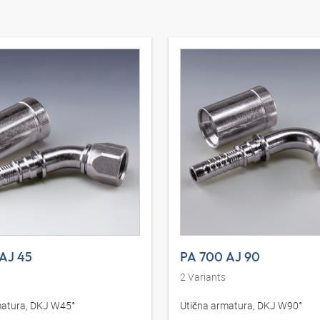
AJ 45
PA 700 AJ 90
2
Variants
matura, DKJ W45°
Utična armatura, DKJ W90°