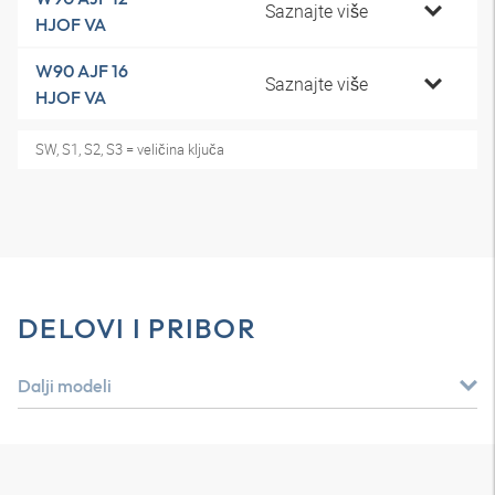
Saznajte više
HJOF VA
W90 AJF 16
Saznajte više
HJOF VA
SW, S1, S2, S3 = veličina ključa
DELOVI I PRIBOR
Dalji modeli