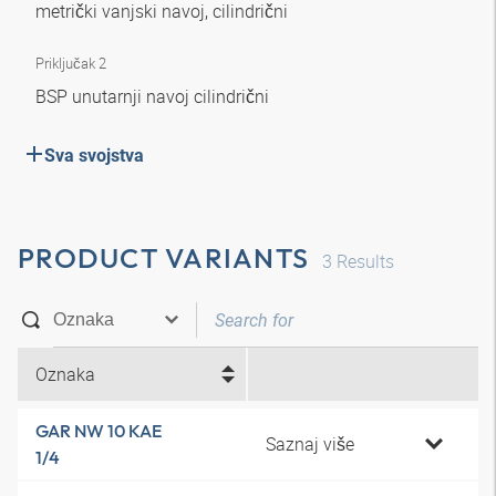
metrički vanjski navoj, cilindrični
Priključak 2
BSP unutarnji navoj cilindrični
Sva svojstva
PRODUCT VARIANTS
3
Results
Oznaka
GAR NW 10 KAE
Saznaj više
1/4