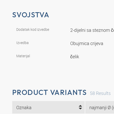
SVOJSTVA
Dodatak kod izvedbe
2-dijelni sa steznom 
Izvedba
Obujmica crijeva
Materijal
čelik
PRODUCT VARIANTS
58
Results
Oznaka
najmanji Ø 