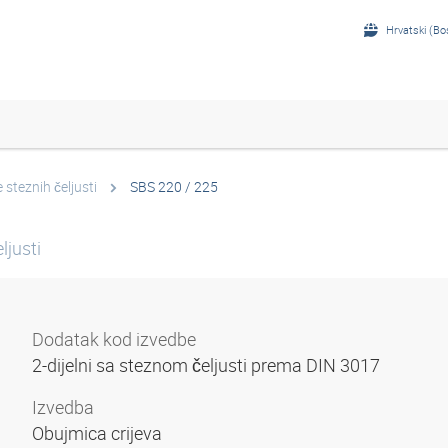
Hrvatski (Bo
 steznih čeljusti
SBS 220 / 225
ljusti
Dodatak kod izvedbe
2-dijelni sa steznom čeljusti prema DIN 3017
Izvedba
Obujmica crijeva