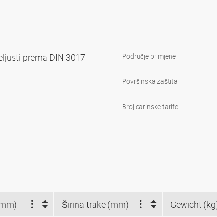
čeljusti prema DIN 3017
Područje primjene
Površinska zaštita
Broj carinske tarife
(mm)
Širina trake (mm)
Gewicht (kg