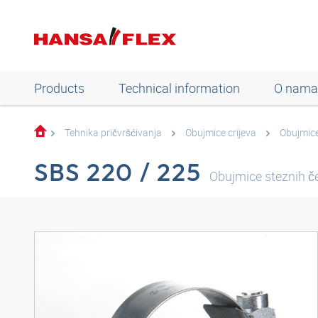
Products
Technical information
O nama
Tehnika pričvršćivanja
Obujmice crijeva
Obujmice
SBS 220 / 225
Obujmice steznih če