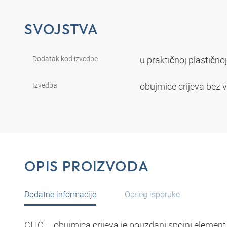
SVOJSTVA
Dodatak kod izvedbe
u praktičnoj plastičnoj
Izvedba
obujmice crijeva bez v
OPIS PROIZVODA
Dodatne informacije
Opseg isporuke
CLIC – obujmica crijeva je pouzdani spojni element