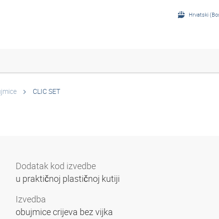
Hrvatski (Bo
ujmice
CLIC SET
Dodatak kod izvedbe
u praktičnoj plastičnoj kutiji
Izvedba
obujmice crijeva bez vijka