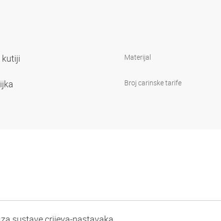
 kutiji
Materijal
ijka
Broj carinske tarife
 za sustave crijeva-nastavaka.