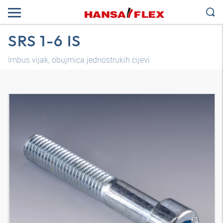
SRS 1-6 IS
Imbus vijak, obujmica jednostrukih cijevi