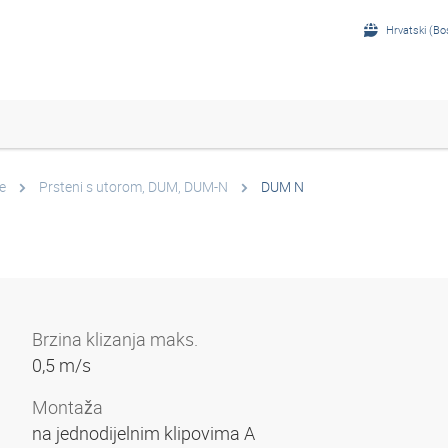
Hrvatski (Bo
e
Prsteni s utorom, DUM, DUM-N
DUM N
Brzina klizanja maks.
0,5 m/s
Montaža
na jednodijelnim klipovima A