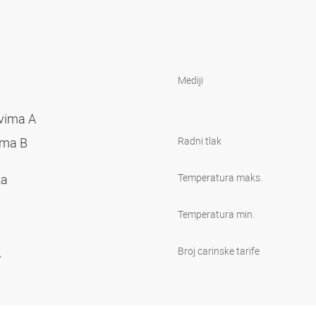
Mediji
ovima A
vima B
Radni tlak
ka
Temperatura maks.
Temperatura min.
A
Broj carinske tarife