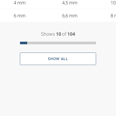
4 mm
4,5 mm
1
6 mm
6,6 mm
8
Shows
of
10
104
SHOW ALL