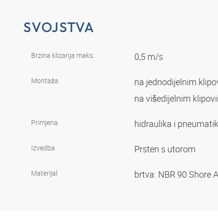
SVOJSTVA
Brzina klizanja maks.
0,5 m/s
Montaža
na jednodijelnim klip
na višedijelnim klipo
Primjena
hidraulika i pneumati
Izvedba
Prsten s utorom
Materijal
brtva: NBR 90 Shore 