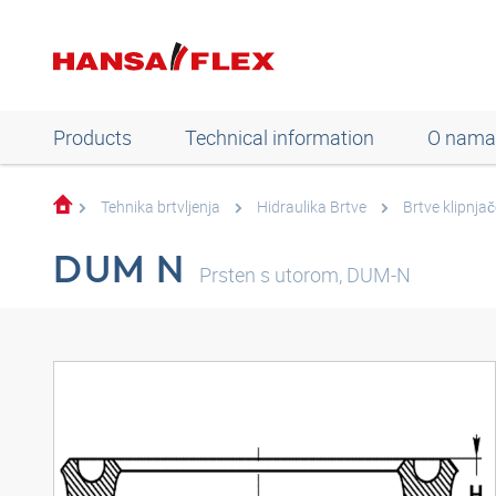
Products
Technical information
O nama
Tehnika brtvljenja
Hidraulika Brtve
Brtve klipnjač
DUM N
Prsten s utorom, DUM-N