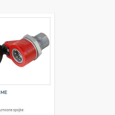
 ME
urnosne spojke