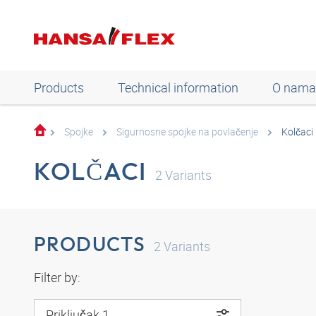
Products
Technical information
O nama
Spojke
Sigurnosne spojke na povlačenje
Kolčaci
KOLČACI
2
Variants
PRODUCTS
2
Variants
Filter by:
Priključak 1