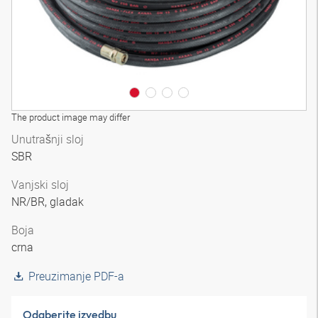
The product image may differ
Unutrašnji sloj
SBR
Vanjski sloj
NR/BR, gladak
Boja
crna
Preuzimanje PDF-a
Odaberite izvedbu