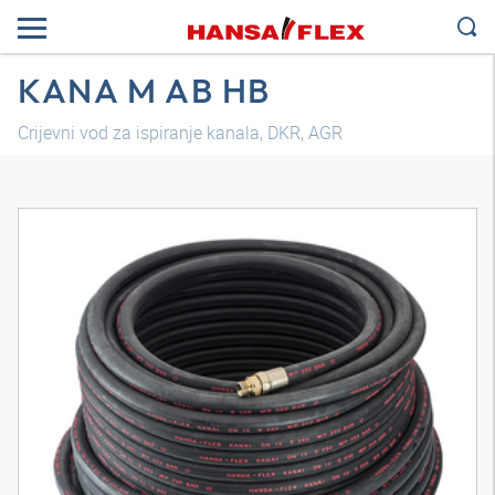
KANA M AB HB
Crijevni vod za ispiranje kanala, DKR, AGR