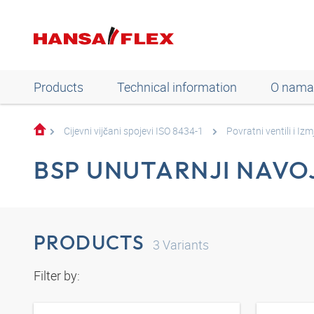
Products
Technical information
O nama
Cijevni vijčani spojevi ISO 8434-1
Povratni ventili i Izm
BSP UNUTARNJI NAVO
PRODUCTS
3
Variants
Filter by: