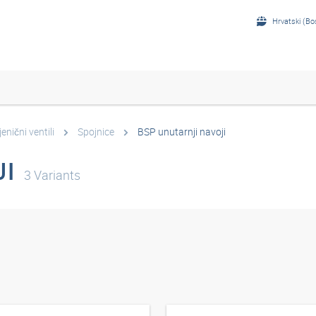
Hrvatski (Bo
jenični ventili
Spojnice
BSP unutarnji navoji
JI
3
Variants