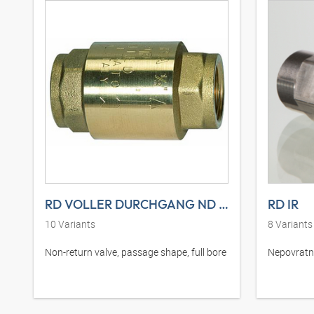
RD VOLLER DURCHGANG ND MG
RD IR
10
Variants
8
Variants
Non-return valve, passage shape, full bore
Nepovratni