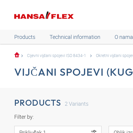
Products
Technical information
O nama
Cijevni vijčani spojevi ISO 8434-1
Okretni vijčani spoje
VIJČANI SPOJEVI (KUG
PRODUCTS
2
Variants
Filter by:
Priključak 1
Oblik iz