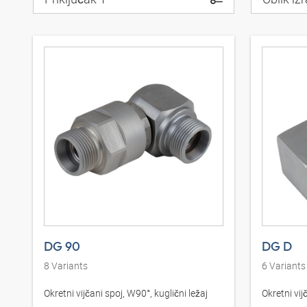
DG 90
DG D
8
Variants
6
Variants
Okretni vijčani spoj, W90°, kuglični ležaj
Okretni vij