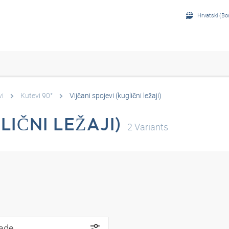
Hrvatski (Bo
vi
Kutevi 90°
Vijčani spojevi (kuglični ležaji)
LIČNI LEŽAJI)
2
Variants
rade