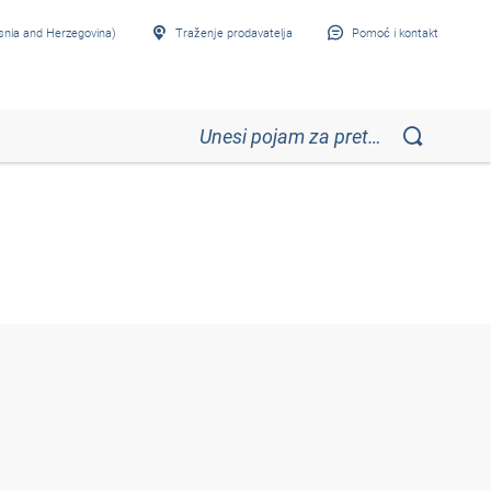
snia and Herzegovina)
Traženje prodavatelja
Pomoć i kontakt