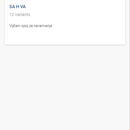
SA H VA
12
Variants
Vijčani spoj za navarivanje